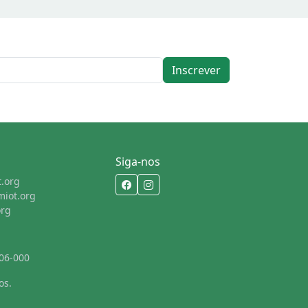
Inscrever
Siga-nos
.org
miot.org
org
406-000
os.