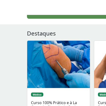
Destaques
Médico
Médi
Curso 100% Prático e à La
Curs