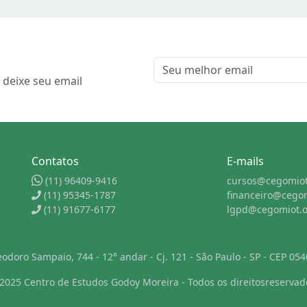
 deixe seu email
Contatos
E-mails
(11) 96409-9416
cursos@cegomiot
(11) 95345-1787
financeiro@cego
(11) 91677-6177
lgpd@cegomiot.
odoro Sampaio, 744 - 12° andar - Cj. 121 - São Paulo - SP - CEP 05
2025 Centro de Estudos Godoy Moreira - Todos os direitosreservad